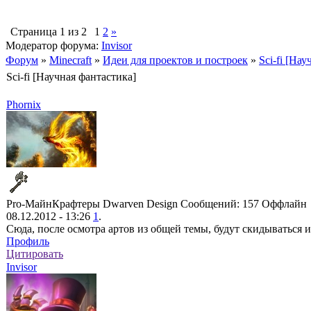
Страница
1
из
2
1
2
»
Модератор форума:
Invisor
Форум
»
Minecraft
»
Идеи для проектов и построек
»
Sci-fi [На
Sci-fi [Научная фантастика]
Phornix
Pro-МайнКрафтеры
Dwarven Design
Сообщений: 157
Оффлайн
08.12.2012 - 13:26
1
.
Сюда, после осмотра артов из общей темы, будут скидываться 
Профиль
Цитировать
Invisor