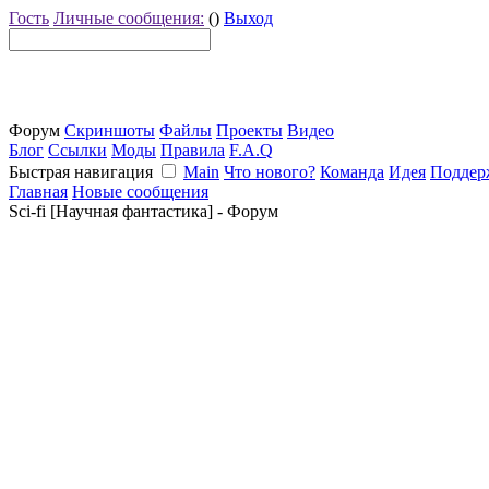
Гость
Личные сообщения:
()
Выход
Форум
Скриншоты
Файлы
Проекты
Видео
Блог
Ссылки
Моды
Правила
F.A.Q
Быстрая навигация
Main
Что нового?
Команда
Идея
Поддер
Главная
Новые сообщения
Sci-fi [Научная фантастика] - Форум