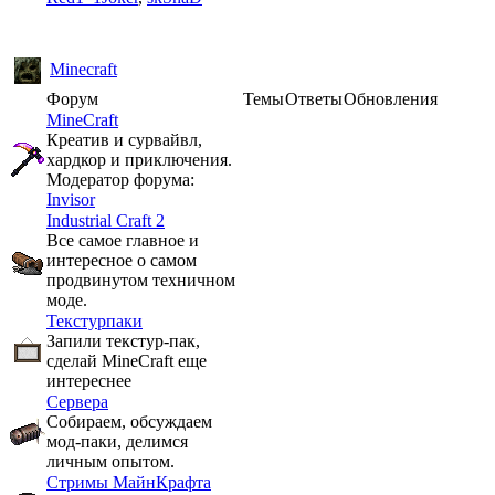
Minecraft
Форум
Темы
Ответы
Обновления
MineCraft
Креатив и сурвайвл,
хардкор и приключения.
Модератор форума:
Invisor
Industrial Craft 2
Все самое главное и
интересное о самом
продвинутом техничном
моде.
Текстурпаки
Запили текстур-пак,
сделай MineCraft еще
интереснее
Сервера
Собираем, обсуждаем
мод-паки, делимся
личным опытом.
Стримы МайнКрафта