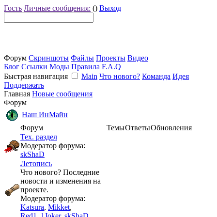
Гость
Личные сообщения:
()
Выход
Форум
Скриншоты
Файлы
Проекты
Видео
Блог
Ссылки
Моды
Правила
F.A.Q
Быстрая навигация
Main
Что нового?
Команда
Идея
Поддержать
Главная
Новые сообщения
Форум
Наш ИнМайн
Форум
Темы
Ответы
Обновления
Тех. раздел
Модератор форума:
skShaD
Летопись
Что нового? Последние
новости и изменения на
проекте.
Модератор форума:
Katsura
,
Mikket
,
Red1_1Joker
,
skShaD