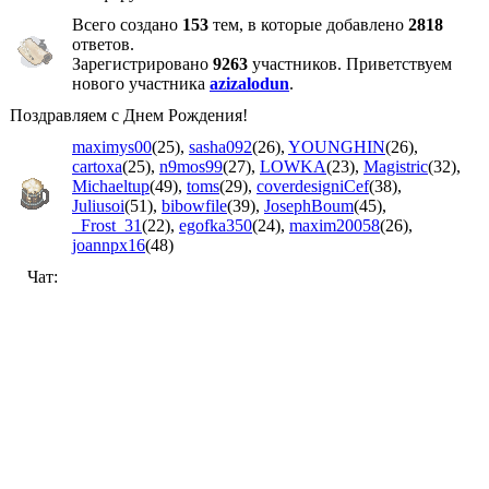
Всего создано
153
тем, в которые добавлено
2818
ответов.
Зарегистрировано
9263
участников. Приветствуем
нового участника
azizalodun
.
Поздравляем с Днем Рождения!
maximys00
(25)
,
sasha092
(26)
,
YOUNGHIN
(26)
,
cartoxa
(25)
,
n9mos99
(27)
,
LOWKA
(23)
,
Magistric
(32)
,
Michaeltup
(49)
,
toms
(29)
,
coverdesigniCef
(38)
,
Juliusoi
(51)
,
bibowfile
(39)
,
JosephBoum
(45)
,
_Frost_31
(22)
,
egofka350
(24)
,
maxim20058
(26)
,
joannpx16
(48)
Чат: