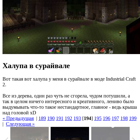
Халупа в сурайвале
Вот такая вот халупа у меня в сурайвале в моде Industrial Craft
2.
Все из дерева, один раз чуть не сгорела, чудом потушили, а
так в целом ничего интересного и креативного, лениво было
выдумывать что-то такое нестандартное, главное - ведь крыша
над головой xD
« Предыдущая
|
189
190
191
192
193
[
194
]
195
196
197
198
199
|
Следующая »