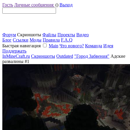
Гость
Личные сообщения:
()
Выход
Форум
Скриншоты
Файлы
Проекты
Видео
Блог
Ссылки
Моды
Правила
F.A.Q
Быстрая навигация
Main
Что нового?
Команда
Идея
Поддержать
InMineCraft.ru
Скриншоты
Outdated
"Город Забвения"
Адские
развалины #1