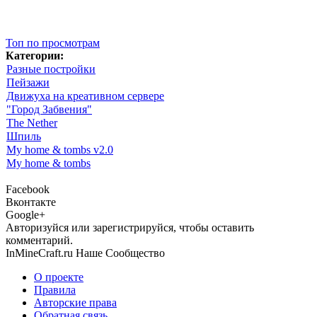
Топ по просмотрам
Категории:
Разные постройки
Пейзажи
Движуха на креативном сервере
"Город Забвения"
The Nether
Шпиль
My home & tombs v2.0
My home & tombs
Facebook
Вконтакте
Google+
Авторизуйся или зарегистрируйся, чтобы оставить
комментарий.
InMineCraft.ru
Наше Сообщество
О проекте
Правила
Авторские права
Обратная связь