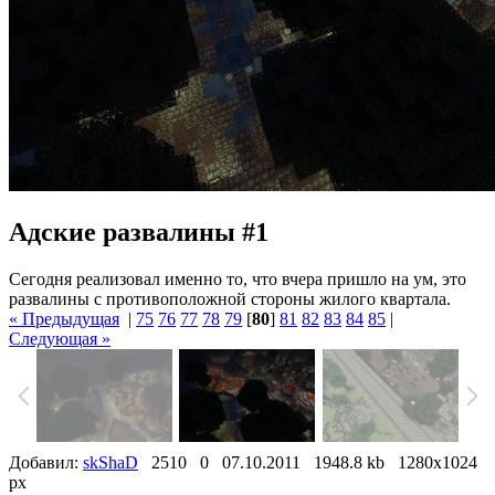
Адские развалины #1
Сегодня реализовал именно то, что вчера пришло на ум, это
развалины с противоположной стороны жилого квартала.
« Предыдущая
|
75
76
77
78
79
[
80
]
81
82
83
84
85
|
Следующая »
Добавил:
skShaD
2510
0
07.10.2011
1948.8 kb
1280x1024
px