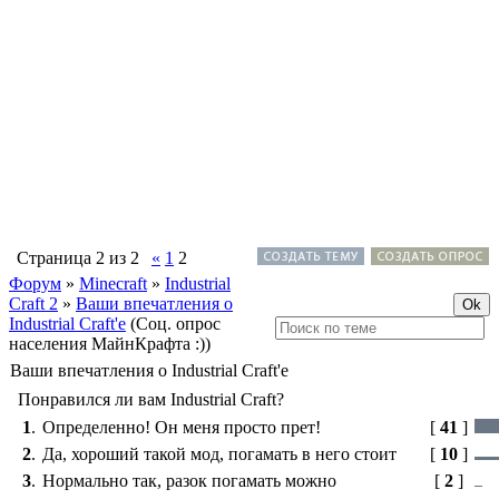
Страница
2
из
2
«
1
2
Форум
»
Minecraft
»
Industrial
Craft 2
»
Ваши впечатления о
Industrial Craft'е
(Соц. опрос
населения МайнКрафта :))
Ваши впечатления о Industrial Craft'е
Понравился ли вам Industrial Craft?
1
.
Определенно! Он меня просто прет!
[
41
]
2
.
Да, хороший такой мод, погамать в него стоит
[
10
]
3
.
Нормально так, разок погамать можно
[
2
]