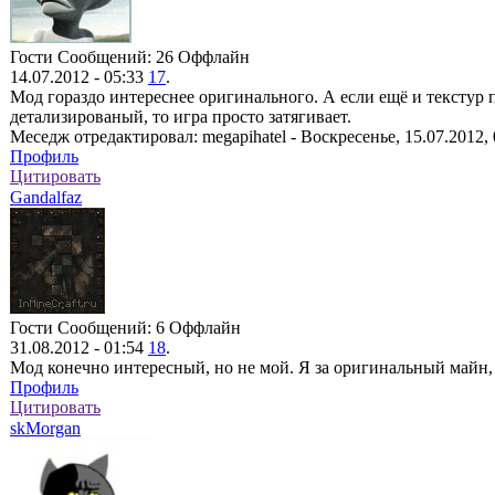
Гости
Сообщений: 26
Оффлайн
14.07.2012 - 05:33
17
.
Мод гораздо интереснее оригинального. А если ещё и текстур
детализированый, то игра просто затягивает.
Меседж отредактировал:
megapihatel
-
Воскресенье, 15.07.2012, 
Профиль
Цитировать
Gandalfaz
Гости
Сообщений: 6
Оффлайн
31.08.2012 - 01:54
18
.
Мод конечно интересный, но не мой. Я за оригинальный майн,
Профиль
Цитировать
skMorgan