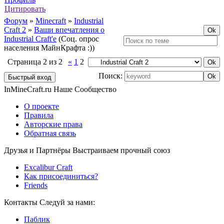
Цитировать
Форум
»
Minecraft
»
Industrial
Craft 2
»
Ваши впечатления о
Industrial Craft'е
(Соц. опрос
населения МайнКрафта :))
Страница
2
из
2
«
1
2
Поиск:
InMineCraft.ru
Наше Сообщество
О проекте
Правила
Авторские права
Обратная связь
Друзья и Партнёры
Выстраиваем прочный союз
Excalibur Craft
Как присоединиться?
Friends
Контакты
Следуй за нами:
Паблик