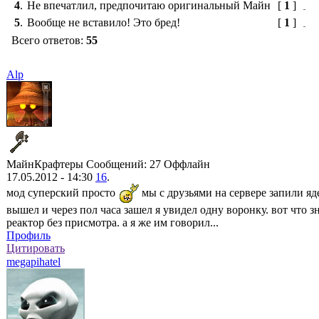
4
.
Не впечатлил, предпочитаю оригинальный Майн
[
1
]
5
.
Вообще не вставило! Это бред!
[
1
]
Всего ответов:
55
Alp
МайнКрафтеры
Сообщений: 27
Оффлайн
17.05.2012 - 14:30
16
.
мод суперский просто
мы с друзьями на сервере запили яд
вышел и через пол часа зашел я увидел одну воронку. вот что з
реактор без присмотра. а я же им говорил...
Профиль
Цитировать
megapihatel