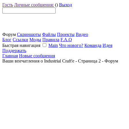
Гость
Личные сообщения:
()
Выход
Форум
Скриншоты
Файлы
Проекты
Видео
Блог
Ссылки
Моды
Правила
F.A.Q
Быстрая навигация
Main
Что нового?
Команда
Идея
Поддержать
Главная
Новые сообщения
Ваши впечатления о Industrial Craft'е - Страница 2 - Форум