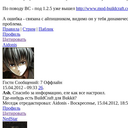
По поводу BC - под 1.2.5 уже вышел
http://www.mod-buildcraft.c
А ошибка - связана с айпишником, видимо он у тебя динамичес
проблема.
Правила
|
Стрим
|
Паблик
Профиль
Цитировать
Aidonis
Гости
Сообщений: 7
Оффлайн
15.04.2012 - 09:33
26
.
Ash
, Спасибо за информацию, еле как все настроил.
Где-нибудь есть BuildCraft для Bukkit?
Меседж отредактировал:
Aidonis
-
Воскресенье, 15.04.2012, 18:
Профиль
Цитировать
NedStar