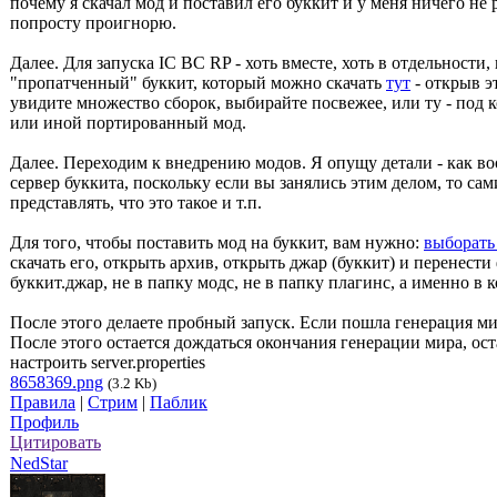
почему я скачал мод и поставил его буккит и у меня ничего не р
попросту проигнорю.
Далее. Для запуска IC BC RP - хоть вместе, хоть в отдельности
"пропатченный" буккит, который можно скачать
тут
- открыв э
увидите множество сборок, выбирайте посвежее, или ту - под 
или иной портированный мод.
Далее. Переходим к внедрению модов. Я опущу детали - как во
сервер буккита, поскольку если вы занялись этим делом, то са
представлять, что это такое и т.п.
Для того, чтобы поставить мод на буккит, вам нужно:
выборать
скачать его, открыть архив, открыть джар (буккит) и перенести
буккит.джар, не в папку модс, не в папку плагинс, а именно в к
После этого делаете пробный запуск. Если пошла генерация мир
После этого остается дождаться окончания генерации мира, ост
настроить server.properties
8658369.png
(3.2 Kb)
Правила
|
Стрим
|
Паблик
Профиль
Цитировать
NedStar