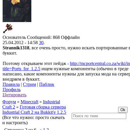
Основатель
Сообщений: 868
Оффлайн
25.04.2012 - 14:58
30
.
Strannik1318
, все очень просто, нужно искать портированные 
буккит.
Поэтому открываем этот пейдж -
http://mcportcentral.co.za/wiki/
title=Ports_for_1.2.5
ищем нужные компоненты (обычно в треде 
написано, какие компоненты нужны для запуска мода на сервере
внедряем в буккит.
Правила
|
Стрим
|
Паблик
Профиль
Цитировать
Форум
»
Minecraft
»
Industrial
Craft 2
»
Готовая сборка сервера
Industrial Craft 2 на Bukkit'е 1.2.5
(Все что нужно: просто скачать
и настроить)
Страница
2
из
6
«
1
2