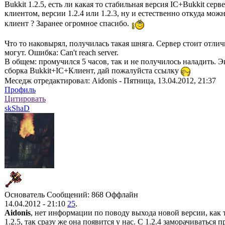
Bukkit 1.2.5, есть ли какая то стабильная версия IC+Bukkit серв
клиентом, версии 1.2.4 или 1.2.3, ну и естественно откуда мо
клиент ? Заранее огромное спасибо.
Что то наковырял, получилась такая шняга. Сервер стоит отличн
могут. Ошибка: Can't reach server.
В общем: промучился 5 часов, так и не получилось наладить. Э
сборка Bukkit+IC+Клиент, дай пожалуйста ссылку
Меседж отредактировал:
Aidonis
-
Пятница, 13.04.2012, 21:37
Профиль
Цитировать
skShaD
Основатель
Сообщений: 868
Оффлайн
14.04.2012 - 21:10
25
.
Aidonis
, нет информации по поводу выхода новой версии, как 
1.2.5, так сразу же она появится у нас. С 1.2.4 заморачиваться п