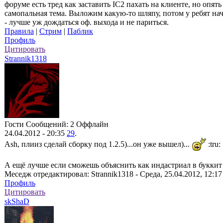
форуме есть тред как заставить IC2 пахать на клиенте, но опять 
самопальная тема. Выложим какую-то шляпу, потом у ребят нач
- лучше уж дождаться оф. выхода и не париться.
Правила
|
Стрим
|
Паблик
Профиль
Цитировать
Strannik1318
Гости
Сообщений: 2
Оффлайн
24.04.2012 - 20:35
29
.
Ash, плииз сделай сборку под 1.2.5)...он уже вышел)...
:tru:
А ещё лучше если сможешь объяснить как индастриал в буккит 
Меседж отредактировал:
Strannik1318
-
Среда, 25.04.2012, 12:17
Профиль
Цитировать
skShaD