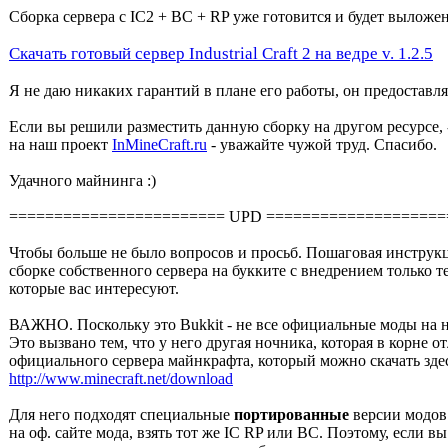
Сборка сервера с IC2 + BC + RP уже готовится и будет выложен
Скачать готовый сервер Industrial Craft 2 на ведре v. 1.2.5
Я не даю никаких гарантий в плане его работы, он предоставляе
Если вы решили разместить данную сборку на другом ресурсе, 
на наш проект
InMineCraft.ru
- уважайте чужой труд. Спасибо.
Удачного майнинга :)
======================== UPD ====================
Чтобы больше не было вопросов и просьб. Пошаговая инструкц
сборке собственного сервера на букките с внедрением только т
которые вас интересуют.
ВАЖНО. Поскольку это Bukkit - не все официальные моды на н
Это вызвано тем, что у него другая ночника, которая в корне о
официального сервера майнкрафта, который можно скачать здес
http://www.minecraft.net/download
Для него подходят специальные
портированные
версии модов
на оф. сайте мода, взять тот же IC RP или BC. Поэтому, если вы