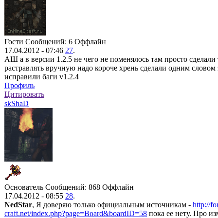
Гости
Сообщений: 6
Оффлайн
17.04.2012 - 07:46
27
.
АШ а в версии 1.2.5 не чего не поменялось там просто сделали
растравлять вручную надо короче хрень сделали одним словом 
исправили баги v1.2.4
Профиль
Цитировать
skShaD
Основатель
Сообщений: 868
Оффлайн
17.04.2012 - 08:55
28
.
NedStar
, Я доверяю только официальным источникам -
http://f
craft.net/index.php?page=Board&boardID=58
пока ее нету. Про из