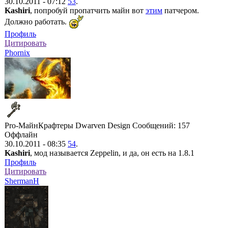
30.10.2011 - 07:12
53
.
Kashiri
, попробуй пропатчить майн вот
этим
патчером.
Должно работать.
Профиль
Цитировать
Phornix
Pro-МайнКрафтеры
Dwarven Design
Сообщений: 157
Оффлайн
30.10.2011 - 08:35
54
.
Kashiri
, мод называется Zeppelin, и да, он есть на 1.8.1
Профиль
Цитировать
ShermanH