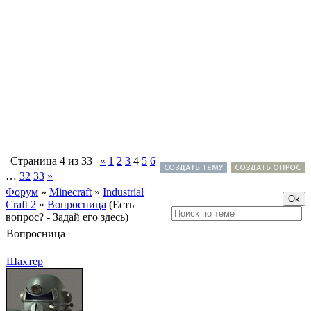
Страница
4
из
33
«
1
2
3
4
5
6
…
32
33
»
Форум
»
Minecraft
»
Industrial
Craft 2
»
Вопросница
(Есть
вопрос? - Задай его здесь)
Вопросница
Шахтер