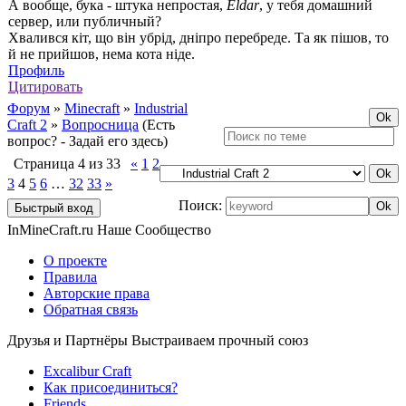
А вообще, бука - штука непростая,
Eldar
, у тебя домашний
сервер, или публичный?
Хвалився кiт, що вiн убрiд, днiпро перебреде. Та як пiшов, то
й не прийшов, нема кота нiде.
Профиль
Цитировать
Форум
»
Minecraft
»
Industrial
Craft 2
»
Вопросница
(Есть
вопрос? - Задай его здесь)
Страница
4
из
33
«
1
2
3
4
5
6
…
32
33
»
Поиск:
InMineCraft.ru
Наше Сообщество
О проекте
Правила
Авторские права
Обратная связь
Друзья и Партнёры
Выстраиваем прочный союз
Excalibur Craft
Как присоединиться?
Friends