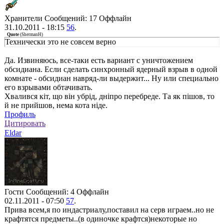
Хранители
Сообщений: 17
Оффлайн
31.10.2011 - 18:15
56
.
Quote
(
ShermanH
)
Технически это не совсем верно
Да. Извиняюсь, все-таки есть вариант с уничтожением
обсидиана. Если сделать синхронный ядерный взрыв в одной
комнате - обсидиан навряд-ли выдержит... Ну или специально
его взрывами обтачивать.
Хвалився кiт, що вiн убрiд, днiпро перебреде. Та як пiшов, то
й не прийшов, нема кота нiде.
Профиль
Цитировать
Eldar
Гости
Сообщений: 4
Оффлайн
02.11.2011 - 07:50
57
.
Прива всем,я по индастриалу,поставил на серв играем..но не
крафтятся предметы..(в одиночке крафтся)некоторые но