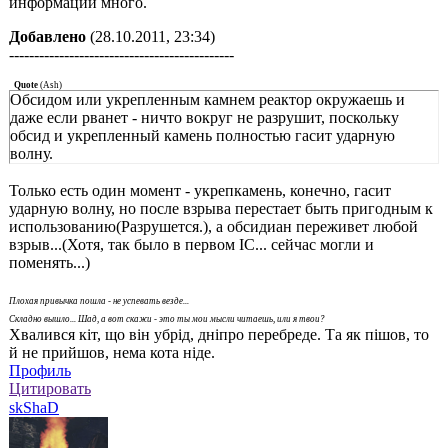
информации много.
Добавлено
(28.10.2011, 23:34)
---------------------------------------------
Quote
(
Ash
)
Обсидом или укрепленным камнем реактор окружаешь и
даже если рванет - ничто вокруг не разрушит, поскольку
обсид и укрепленный камень полностью гасит ударную
волну.
Только есть один момент - укрепкамень, конечно, гасит
ударную волну, но после взрыва перестает быть пригодным к
использованию(Разрушется.), а обсидиан переживет любой
взрыв...(Хотя, так было в первом IC... сейчас могли и
поменять...)
Плохая привычка пошла - не успевать везде...
Складно вышло... Шад, а вот скажи - это ты мои мысли читаешь, или я твои?
Хвалився кiт, що вiн убрiд, днiпро перебреде. Та як пiшов, то
й не прийшов, нема кота нiде.
Профиль
Цитировать
skShaD