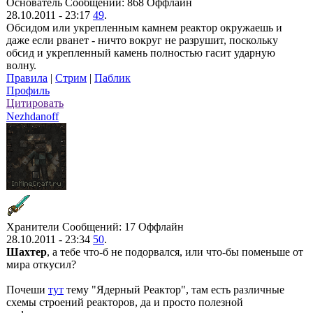
Основатель
Сообщений: 868
Оффлайн
28.10.2011 - 23:17
49
.
Обсидом или укрепленным камнем реактор окружаешь и
даже если рванет - ничто вокруг не разрушит, поскольку
обсид и укрепленный камень полностью гасит ударную
волну.
Правила
|
Стрим
|
Паблик
Профиль
Цитировать
Nezhdanoff
Хранители
Сообщений: 17
Оффлайн
28.10.2011 - 23:34
50
.
Шахтер
, а тебе что-б не подорвался, или что-бы поменьше от
мира откусил?
Почеши
тут
тему "Ядерный Реактор", там есть различные
схемы строений реакторов, да и просто полезной