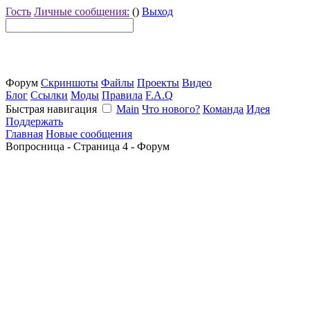
Гость
Личные сообщения:
()
Выход
Форум
Скриншоты
Файлы
Проекты
Видео
Блог
Ссылки
Моды
Правила
F.A.Q
Быстрая навигация
Main
Что нового?
Команда
Идея
Поддержать
Главная
Новые сообщения
Вопросница - Страница 4 - Форум