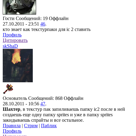
Гости
Сообщений: 19
Оффлайн
27.10.2011 - 23:51
46
.
кто знает как текстурпаки для ic 2 ставить
Профиль
Цитировать
skShaD
Основатель
Сообщений: 868
Оффлайн
28.10.2011 - 10:56
47
.
Шахтер
, в текстур пак запиливаешь папку ic2 после в ней
создаешь еще одну папку sprites и уже в папку sprites
закидываешь спрайты и все остальное.
Правила
|
Стрим
|
Паблик
Профиль