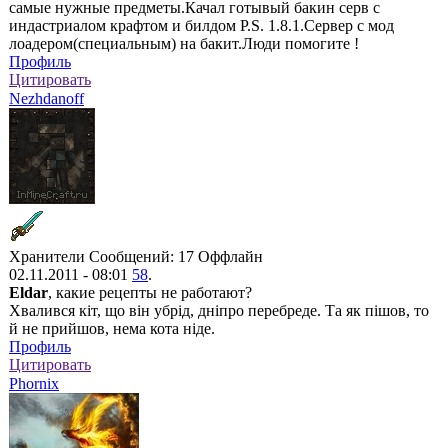
самые нужные предметы.Качал готывый бакин серв с
индастриалом крафтом и билдом P.S. 1.8.1.Сервер с мод
лоадером(специальным) на бакит.Люди помогите !
Профиль
Цитировать
Nezhdanoff
Хранители
Сообщений: 17
Оффлайн
02.11.2011 - 08:01
58
.
Eldar
, какие рецепты не работают?
Хвалився кiт, що вiн убрiд, днiпро перебреде. Та як пiшов, то
й не прийшов, нема кота нiде.
Профиль
Цитировать
Phornix