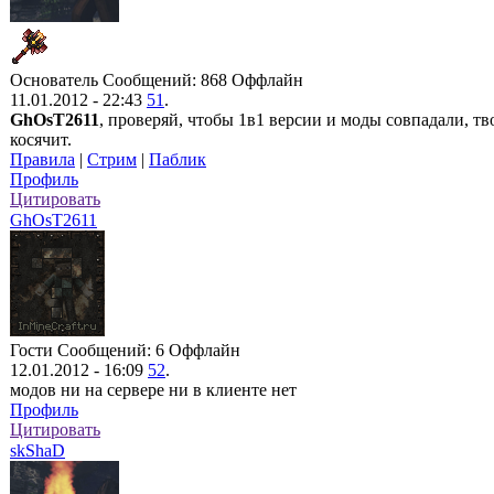
Основатель
Сообщений: 868
Оффлайн
11.01.2012 - 22:43
51
.
GhOsT2611
, проверяй, чтобы 1в1 версии и моды совпадали, тв
косячит.
Правила
|
Стрим
|
Паблик
Профиль
Цитировать
GhOsT2611
Гости
Сообщений: 6
Оффлайн
12.01.2012 - 16:09
52
.
модов ни на сервере ни в клиенте нет
Профиль
Цитировать
skShaD