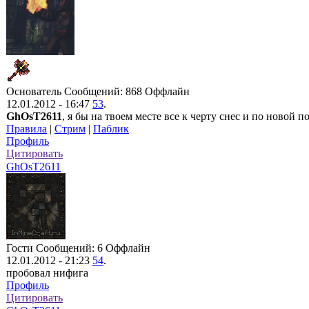
Основатель
Сообщений: 868
Оффлайн
12.01.2012 - 16:47
53
.
GhOsT2611
, я бы на твоем месте все к черту снес и по новой 
Правила
|
Стрим
|
Паблик
Профиль
Цитировать
GhOsT2611
Гости
Сообщений: 6
Оффлайн
12.01.2012 - 21:23
54
.
пробовал нифига
Профиль
Цитировать