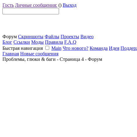
Гость
Личные сообщения:
()
Выход
Форум
Скриншоты
Файлы
Проекты
Видео
Блог
Ссылки
Моды
Правила
F.A.Q
Быстрая навигация
Main
Что нового?
Команда
Идея
Поддер
Главная
Новые сообщения
Проблемы, глюки & баги - Страница 4 - Форум