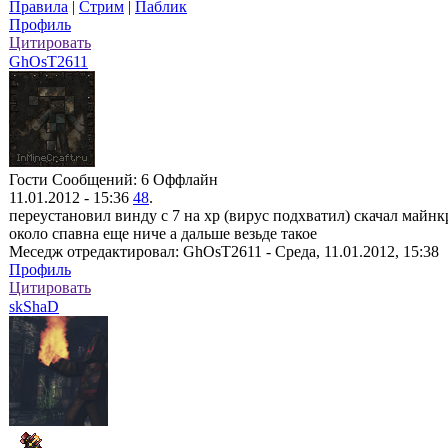
Правила
|
Стрим
|
Паблик
Профиль
Цитировать
GhOsT2611
Гости
Сообщений: 6
Оффлайн
11.01.2012 - 15:36
48
.
переустановил винду с 7 на xp (вирус подхватил) скачал майнк
около спавна еще ниче а дальше везьде такое
Меседж отредактировал:
GhOsT2611
-
Среда, 11.01.2012, 15:38
Профиль
Цитировать
skShaD