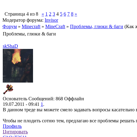
Страница
4
из
8
«
1
2
3
4
5
6
7
8
»
Модератор форума:
Invisor
Форум
»
Minecraft
»
MineCraft
»
Проблемы, глюки & баги
(Как 
Проблемы, глюки & баги
skShaD
Основатель
Сообщений: 868
Оффлайн
19.07.2011 - 09:41
1
.
В данном треде вы можете смело задавать вопросы касательно
Чтобы не плодить сотню тем, предлагаю все проблемы решать п
Профиль
Цитировать