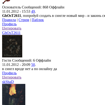
Основатель
Сообщений: 868
Оффлайн
11.01.2012 - 15:53
49
.
GhOsT2611
, попробуй создать в сингле новый мир - и закинь 
Правила
|
Стрим
|
Паблик
Профиль
Цитировать
GhOsT2611
Гости
Сообщений: 6
Оффлайн
11.01.2012 - 20:09
50
.
в сингл вроде нет а по онлайну да
Профиль
Цитировать
skShaD