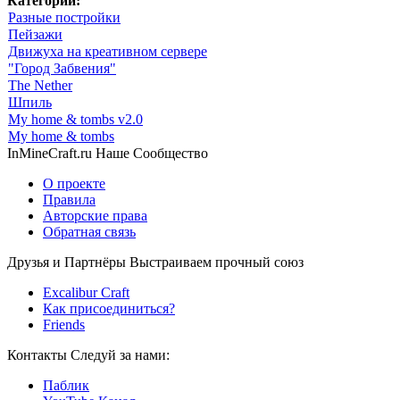
Категории:
Разные постройки
Пейзажи
Движуха на креативном сервере
"Город Забвения"
The Nether
Шпиль
My home & tombs v2.0
My home & tombs
InMineCraft.ru
Наше Сообщество
О проекте
Правила
Авторские права
Обратная связь
Друзья и Партнёры
Выстраиваем прочный союз
Excalibur Craft
Как присоединиться?
Friends
Контакты
Следуй за нами:
Паблик