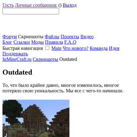
Гость
Личные сообщения:
()
Выход
Форум
Скриншоты
Файлы
Проекты
Видео
Блог
Ссылки
Моды
Правила
F.A.Q
Быстрая навигация
Main
Что нового?
Команда
Идея
Поддержать
InMineCraft.ru
Скриншоты
Outdated
Outdated
То, что было крайне давно, многое изменилось, многое
потеряло свою уникальность. Мы все с чего-то начинали.