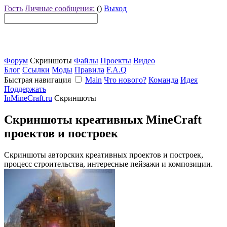
Гость
Личные сообщения:
()
Выход
Форум
Скриншоты
Файлы
Проекты
Видео
Блог
Ссылки
Моды
Правила
F.A.Q
Быстрая навигация
Main
Что нового?
Команда
Идея
Поддержать
InMineCraft.ru
Скриншоты
Скриншоты креативных MineCraft
проектов и построек
Скриншоты авторских креативных проектов и построек,
процесс строительства, интересные пейзажи и композиции.