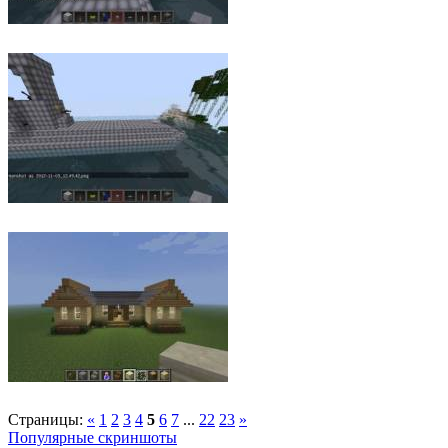
Страницы:
«
1
2
3
4
5
6
7
...
22
23
»
Популярные скриншоты