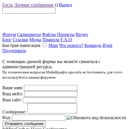
Гость
Личные сообщения:
()
Выход
Форум
Скриншоты
Файлы
Проекты
Видео
Блог
Ссылки
Моды
Правила
F.A.Q
Быстрая навигация
Main
Что нового?
Команда
Идея
Поддержать
С помощью данной формы вы можете связаться с
администрацией ресурса.
По техническим вопросам МайнКрафта просьба не беспокоить, для этого
воспользуйтесь нашим форумом.
Ваше имя:
Ваш мейл:
Ваш сайт:
Сообщение:
Код: